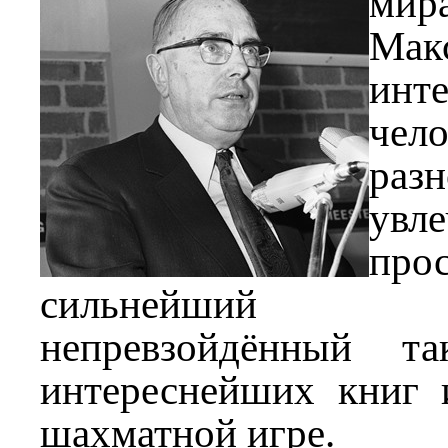
мир
Ма
инт
че
раз
увл
про
сильнейший ш
непревзойдённый т
интереснейших книг 
шахматной игре.