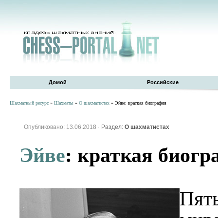
Домой
Российские
Шахматный ресурс
»
Шахматы
»
О шахматистах
» Эйве: краткая биография
Опубликовано: 13.06.2018
·
Раздел:
О шахматистах
Эйве
: краткая биогр
Пя