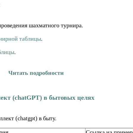
ы
роведения шахматного турнира.
рнирной таблицы
.
аблицы
.
Читать подробности
ект (chatGPT) в бытовых целях
ект (chatgpt) в быту.
рия
Ссылка на пример