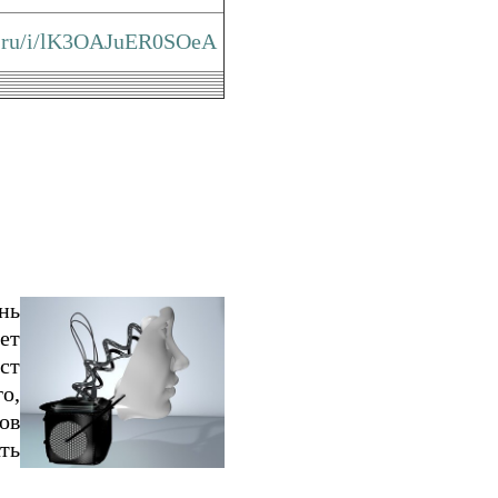
ex.ru/i/lK3OAJuER0SOeA
нь
ет
ст
о,
ов
ть