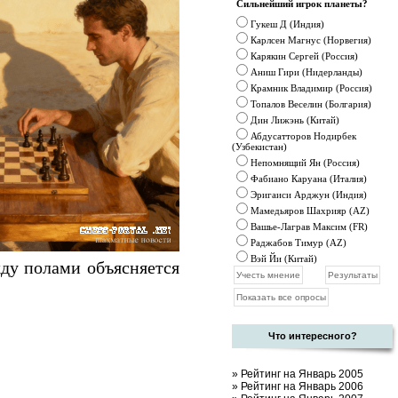
Сильнейший игрок планеты?
Гукеш Д (Индия)
Карлсен Магнус (Норвегия)
Карякин Сергей (Россия)
Аниш Гири (Нидерланды)
Крамник
Владимир (Россия)
Топалов Веселин (Болгария)
Дин Лижэнь (Китай)
Абдусатторов Нодирбек
(Узбекистан)
Непомнящий Ян (Россия)
Фабиано Каруана (Италия)
Эригаиси Арджун (Индия)
Мамедьяров Шахрияр (AZ)
Вашье-Лаграв Максим (FR)
Раджабов Тимур (AZ)
Вэй Йи (Китай)
жду полами объясняется
Что интересного?
»
Рейтинг на Январь 2005
»
Рейтинг на Январь 2006