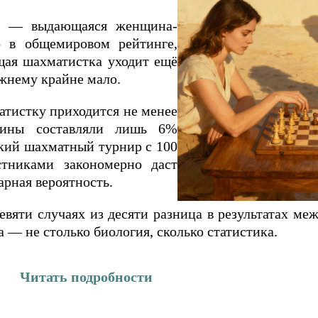
р — выдающаяся женщина-
 в общемировом рейтинге,
щая шахматистка уходит ещё
ежнему крайне мало.
атистку приходится не менее
щины составляли лишь 6%
кий шахматный турнир с 100
тниками закономерно даст
рная вероятность.
вяти случаях из десяти разница в результатах ме
— не столько биология, сколько статистика.
Читать подробности