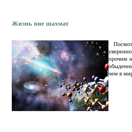
Жизнь вне шахмат
Посмот
уверенно
прочим н
обыденны
чем в ми