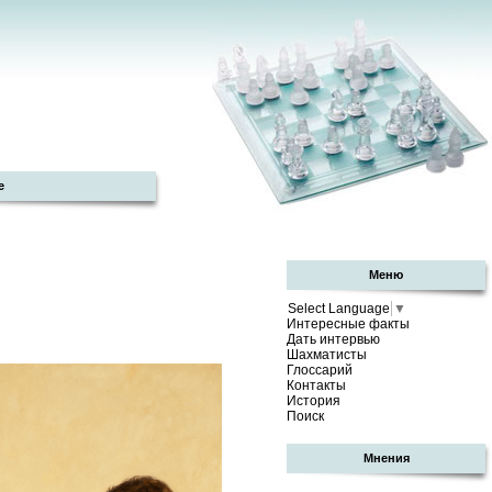
е
Меню
Select Language
▼
Интересные факты
Дать интервью
Шахматисты
Глоссарий
Контакты
История
Поиск
Мнения