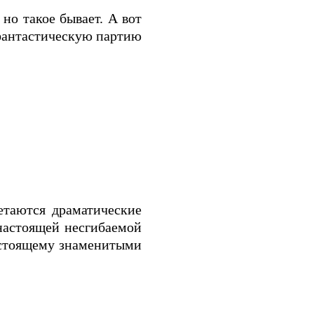
но такое бывает. А вот
 фантастическую партию
етаются драматические
настоящей несгибаемой
настоящему знаменитыми
.