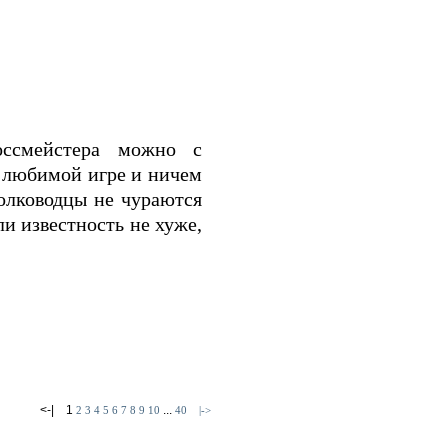
ссмейстера можно с
я любимой игре и ничем
полководцы не чураются
и известность не хуже,
<-|
1
...
2
3
4
5
6
7
8
9
10
40
|->