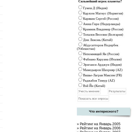
Сильнейший игрок планеты?
Гукеш Д (Индия)
Карлсен Магнус (Норвегия)
Карякин Сергей (Россия)
Аниш Гири (Нидерланды)
Крамник
Владимир (Россия)
Топалов Веселин (Болгария)
Дин Лижэнь (Китай)
Абдусатторов Нодирбек
(Узбекистан)
Непомнящий Ян (Россия)
Фабиано Каруана (Италия)
Эригаиси Арджун (Индия)
Мамедьяров Шахрияр (AZ)
Вашье-Лаграв Максим (FR)
Раджабов Тимур (AZ)
Вэй Йи (Китай)
Что интересного?
»
Рейтинг на Январь 2005
»
Рейтинг на Январь 2006