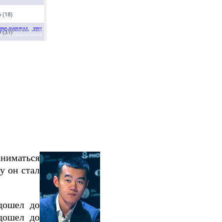
аниматься
у он стал
дошел до
 дошел до