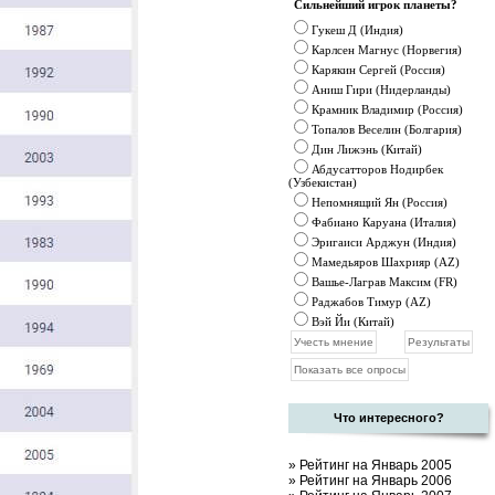
Сильнейший игрок планеты?
Гукеш Д (Индия)
Карлсен Магнус (Норвегия)
Карякин Сергей (Россия)
Аниш Гири (Нидерланды)
Крамник
Владимир (Россия)
Топалов Веселин (Болгария)
Дин Лижэнь (Китай)
Абдусатторов Нодирбек
(Узбекистан)
Непомнящий Ян (Россия)
Фабиано Каруана (Италия)
Эригаиси Арджун (Индия)
Мамедьяров Шахрияр (AZ)
Вашье-Лаграв Максим (FR)
Раджабов Тимур (AZ)
Вэй Йи (Китай)
Что интересного?
»
Рейтинг на Январь 2005
»
Рейтинг на Январь 2006