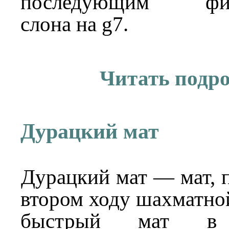
последующим фиан
слона на g7.
Читать подр
Дурацкий мат
Дурацкий 
поставленный 
шахматной п