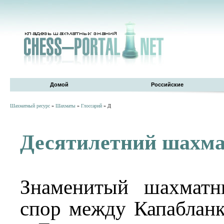
Домой
Российские
Шахматный ресурс
»
Шахматы
»
Глоссарий
» Д
Десятилетний шахма
Знаменитый шахматн
спор между Капаблан