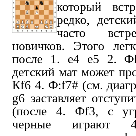
который встр
редко, детск
часто встр
новичков. Этого лег
после 1. e4 e5 2. Ф
детский мат может про
Кf6 4. Ф:f7# (см. диа
g6 заставляет отступи
(после 4. Фf3, с уг
черные играют 