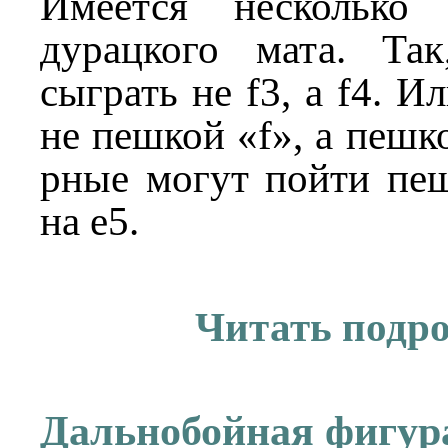
2.g2-g4 Фd8-h4#
Имеется несколько 
дурацкого мата. Та
сыграть не f3, а f4. И
не пешкой «f», а пешк
рные могут пойти пеш
на e5.
Читать подр