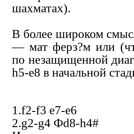
быстрый мат 
шахматах).
В более широком смыс
— мат ферз?м или (ч
по незащищенной диаг
h5-e8 в начальной стад
1.f2-f3 e7-e6