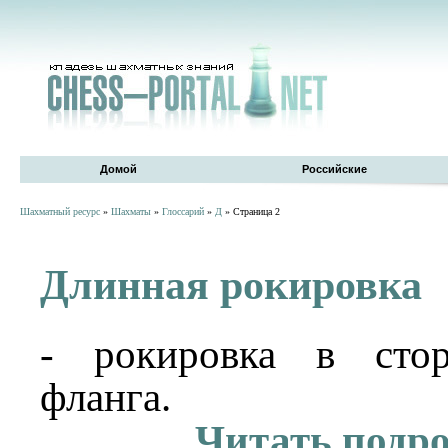
Домой
Российские
Шахматный ресурс
»
Шахматы
»
Глоссарий
»
Д
» Страница 2
Длинная рокировка
- рокировка в стор
фланга.
Читать подр