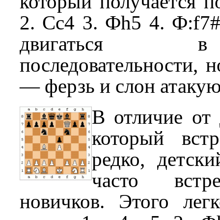
который получается по
2. Сc4 3. Фh5 4. Ф:f7
двигаться 
последовательности, н
— ферзь и слон атакуют
В отличие от 
который встр
редко, детск
часто встр
новичков. Этого лег