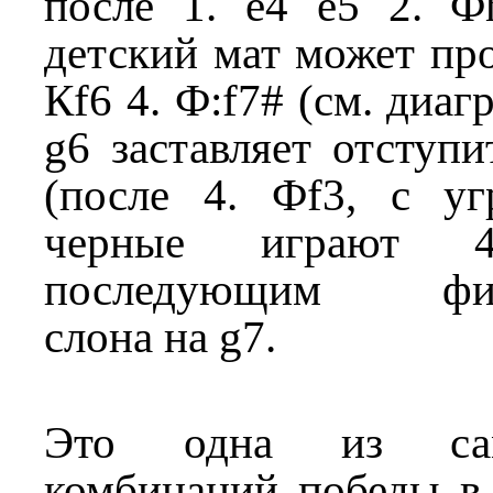
после 1. e4 e5 2. Ф
детский мат может про
Кf6 4. Ф:f7# (см. диа
g6 заставляет отступи
(после 4. Фf3, с уг
черные играют 
последующим фиан
слона на g7.
Это одна из са
комбинаций победы в 