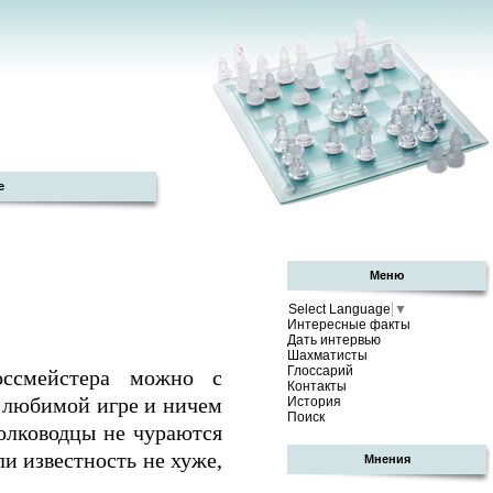
е
Меню
Select Language
▼
Интересные факты
Дать интервью
Шахматисты
Глоссарий
ссмейстера можно с
Контакты
я любимой игре и ничем
История
Поиск
полководцы не чураются
и известность не хуже,
Мнения