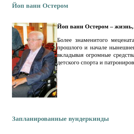
Йоп ванн Остером
Йоп ванн Остером – жизнь
Более знаменитого меценат
прошлого и начале нынешнег
вкладывая огромные средств
детского спорта и патрониров
Запланированные вундеркинды