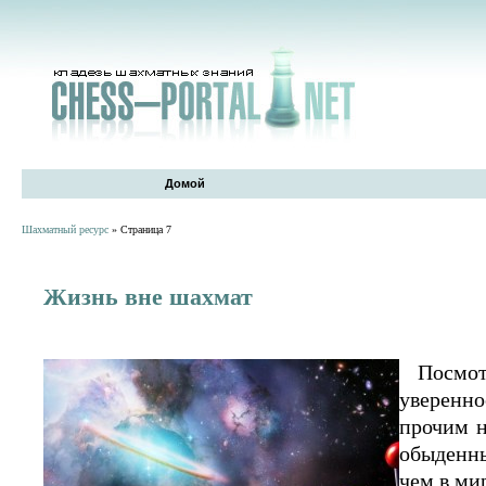
Домой
Шахматный ресурс
» Страница 7
Жизнь вне шахмат
Посмот
уверенно
прочим н
обыденны
чем в ми