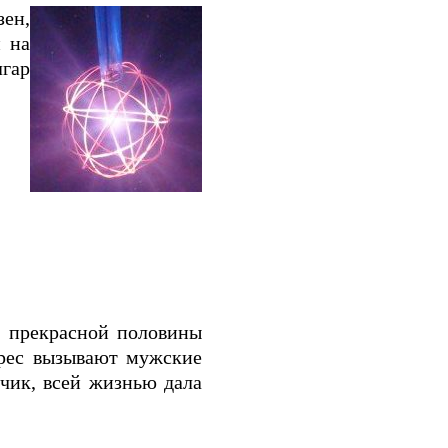
зен,
 на
гар
у прекрасной половины
ерес вызывают мужские
чик, всей жизнью дала