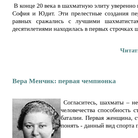
В конце 20 века в шахматную элиту уверенно 
София и Юдит. Эти прелестные создания пе
равных сражались с лучшими шахматиста
десятилетиями находилась в первых строчках 
Читат
Вера Менчик: первая чемпионка
Согласитесь, шахматы – не
человечества способность 
баталии. Первая женщина, 
понять - данный вид спорта 