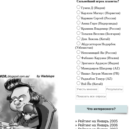
Сильнейший игрок планеты?
Гукеш Д (Индия)
Карлсен Магнус (Норвегия)
Карякин Сергей (Россия)
Аниш Гири (Нидерланды)
Крамник
Владимир (Россия)
Топалов Веселин (Болгария)
Дин Лижэнь (Китай)
Абдусатторов Нодирбек
(Узбекистан)
Непомнящий Ян (Россия)
Фабиано Каруана (Италия)
Эригаиси Арджун (Индия)
Мамедьяров Шахрияр (AZ)
Вашье-Лаграв Максим (FR)
Раджабов Тимур (AZ)
Вэй Йи (Китай)
Что интересного?
»
Рейтинг на Январь 2005
»
Рейтинг на Январь 2006