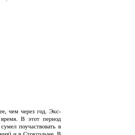
, чем через год. Экс-
 время. В этот период
сумел поучаствовать в
ния) и в Стокгольме. В