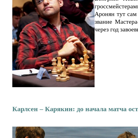
гроссмейстерам
Аронян тут сам
звание Мастера
через год завое
Карлсен – Карякин: до начала матча ос