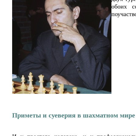
обоих с
поучаств
Приметы и суеверия в шахматном мире