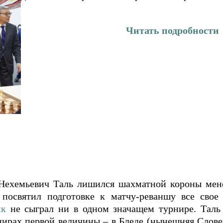
Читать подробности
ехемьевич Таль лишился шахматной короны менее
посвятил подготовке к матчу-реваншу все свое
ик
не сыграл ни в одном значащем турнире. Таль 
нирах первой величины – в Бледе (нынешняя Слове