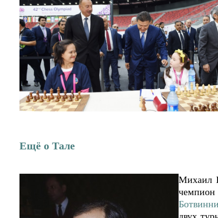
Ещё о Тале
Михаил Н
чемпион 
Ботвинн
двух тур