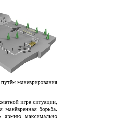
о путём маневрирования
хматной игре ситуации,
я манёвренная борьба.
ю армию максимально