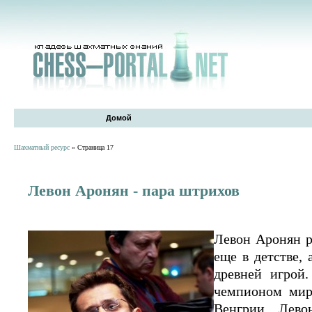
Домой
Шахматный ресурс
» Страница 17
Левон Аронян - пара штрихов
Левон Аронян р
еще в детстве, 
древней игрой
чемпионом мира
Венгрии. Лево