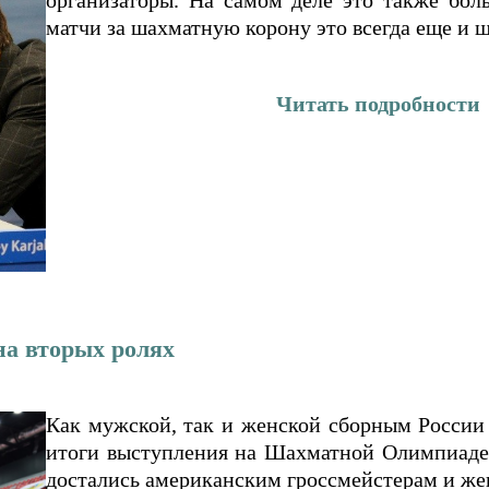
организаторы. На самом деле это также боль
матчи за шахматную корону это всегда еще и ш
Читать подробности
на вторых ролях
Как мужской, так и женской сборным России 
итоги выступления на Шахматной Олимпиаде-
достались американским гроссмейстерам и же