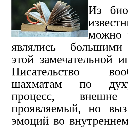
Из био
извест
можно 
являлись большими
этой замечательной 
Писательство во
шахматам по дух
процесс, внешн
проявляемый, но вы
эмоций во внутреннем