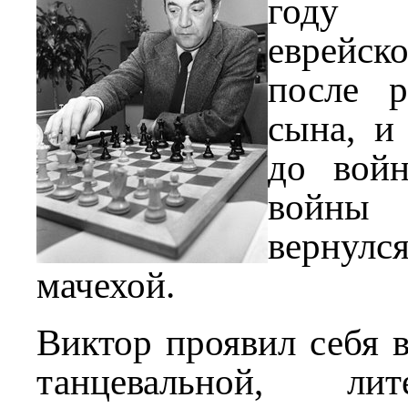
году 
еврейск
после р
сына, и
до войн
войны
вернулся
мачехой.
Виктор проявил себя в
танцевальной, ли