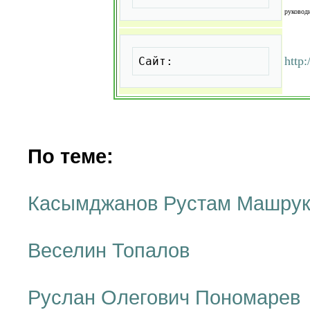
руководи
Скопировать
http
Сайт:
По теме:
Касымджанов Рустам Машрук
Веселин Топалов
Руслан Олегович Пономарев