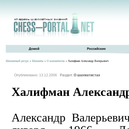
Домой
Российские
Шахматный ресурс
»
Шахматы
»
О шахматистах
» Халифман Александр Валерьевич
Опубликовано: 13.12.2006
·
Раздел:
О шахматистах
Халифман Александр
Александр Валерьеви