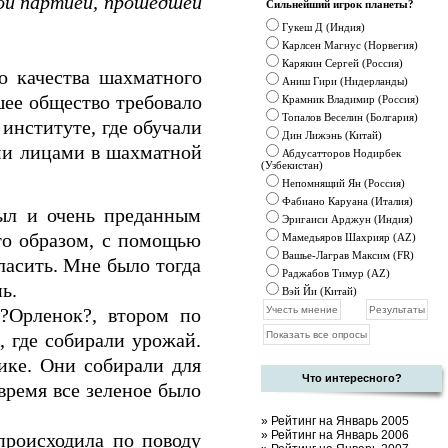
кой партией, прошедшей
Сильнейший игрок планеты?
Гукеш Д (Индия)
Карлсен Магнус (Норвегия)
Карякин Сергей (Россия)
о качества шахматного
Аниш Гири (Нидерланды)
шее общество требовало
Крамник
Владимир (Россия)
Топалов Веселин (Болгария)
институте, где обучали
Дин Лижэнь (Китай)
ми лицами в шахматной
Абдусатторов Нодирбек
(Узбекистан)
Непомнящий Ян (Россия)
Фабиано Каруана (Италия)
ыл и очень преданным
Эригаиси Арджун (Индия)
то образом, с помощью
Мамедьяров Шахрияр (AZ)
Вашье-Лаграв Максим (FR)
ласить. Мне было тогда
Раджабов Тимур (AZ)
ь.
Вэй Йи (Китай)
 ?Орленок?, втором по
, где собирали урожай.
ике. Они собирали для
Что интересного?
время все зеленое было
»
Рейтинг на Январь 2005
»
Рейтинг на Январь 2006
происходила по поводу