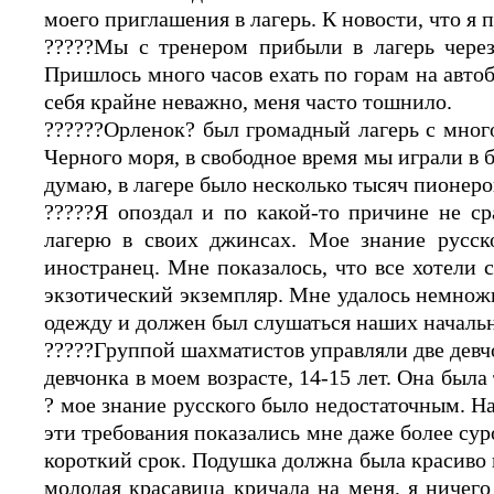
моего приглашения в лагерь. К новости, что я
?????Мы с тренером прибыли в лагерь через
Пришлось много часов ехать по горам на автоб
себя крайне неважно, меня часто тошнило.
??????Орленок? был громадный лагерь с мно
Черного моря, в свободное время мы играли в
думаю, в лагере было несколько тысяч пионеро
?????Я опоздал и по какой-то причине не с
лагерю в своих джинсах. Мое знание русск
иностранец. Мне показалось, что все хотели 
экзотический экземпляр. Мне удалось немнож
одежду и должен был слушаться наших началь
?????Группой шахматистов управляли две девчо
девчонка в моем возрасте, 14-15 лет. Она была
? мое знание русского было недостаточным. На
эти требования показались мне даже более суро
короткий срок. Подушка должна была красиво и 
молодая красавица кричала на меня, я ничег