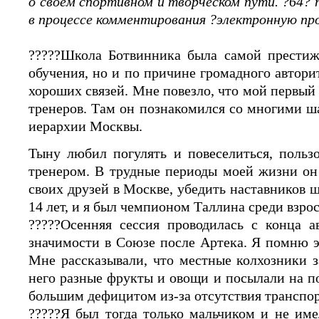
о своем спортивном и творческом пути. ?64? 
в процессе комментирования ?электронную про
?????Школа Ботвинника была самой престижн
обучения, но и по причине громадного автор
хороших связей. Мне повезло, что мой первый 
тренеров. Там он познакомился со многими 
иерархии Москвы.
Тыну любил погулять и повеселиться, поль
тренером. В трудные периоды моей жизни он 
своих друзей в Москве, убедить наставников 
14 лет, и я был чемпионом Таллина среди взро
?????Осенняя сессия проводилась с конца а
значимости в Союзе после Артека. Я помню э
Мне рассказывали, что местные колхозники з
него разные фрукты и овощи и посылали на по
большим дефицитом из-за отсутствия транспо
?????Я был тогда только мальчиком и не име