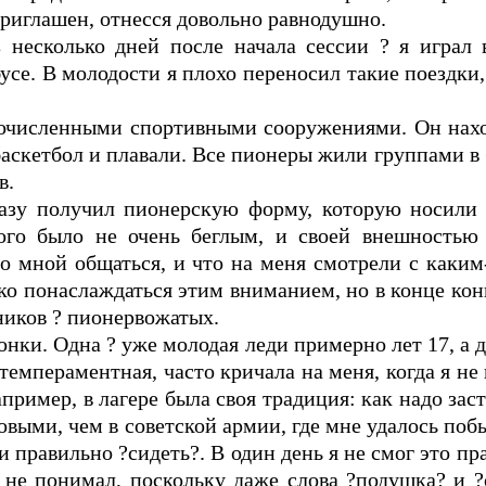
 приглашен, отнесся довольно равнодушно.
 несколько дней после начала сессии ? я играл 
усе. В молодости я плохо переносил такие поездки,
гочисленными спортивными сооружениями. Он нахо
 баскетбол и плавали. Все пионеры жили группами 
в.
разу получил пионерскую форму, которую носили 
ого было не очень беглым, и своей внешностью 
со мной общаться, и что на меня смотрели с каким
ко понаслаждаться этим вниманием, но в конце ко
ников ? пионервожатых.
нки. Одна ? уже молодая леди примерно лет 17, а д
 темпераментная, часто кричала на меня, когда я н
пример, в лагере была своя традиция: как надо зас
выми, чем в советской армии, где мне удалось побы
правильно ?сидеть?. В один день я не смог это пра
о не понимал, поскольку даже слова ?подушка? и 