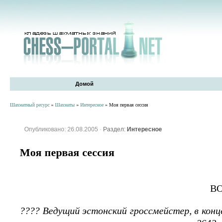
Домой
Шахматный ресурс
»
Шахматы
»
Интересное
» Моя первая сессия
Опубликовано: 26.08.2005
·
Раздел:
Интересное
Моя первая сессия
В
???? Ведущий эстонский гроссмейстер, в кон