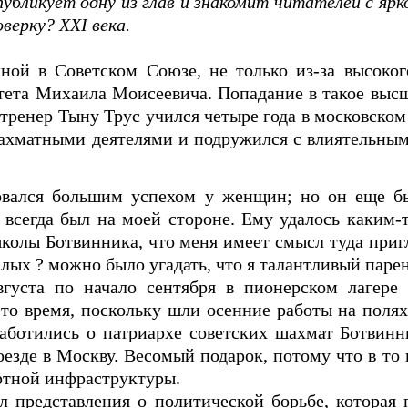
публикует одну из глав и знакомит читателей с яр
верку? XXI века.
ой в Советском Союзе, не только из-за высоког
итета Михаила Моисеевича. Попадание в такое выс
тренер Тыну Трус учился четыре года в московском 
шахматными деятелями и подружился с влиятельны
зовался большим успехом у женщин; но он еще б
всегда был на моей стороне. Ему удалось каким-
школы Ботвинника, что меня имеет смысл туда приг
слых ? можно было угадать, что я талантливый парен
вгуста по начало сентября в пионерском лагере
то время, поскольку шли осенние работы на полях
аботились о патриархе советских шахмат Ботвинн
езде в Москву. Весомый подарок, потому что в то 
ртной инфраструктуры.
л представления о политической борьбе, которая 