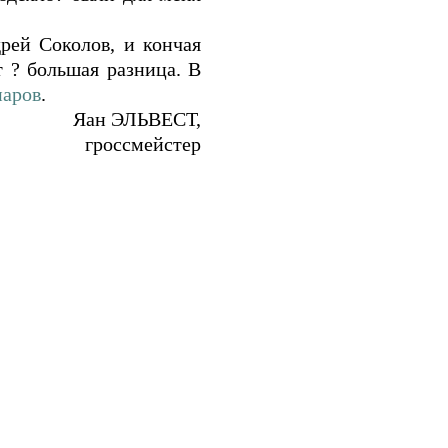
рей Соколов, и кончая
т ? большая разница. В
паров
.
Яан ЭЛЬВЕСТ,
гроссмейстер