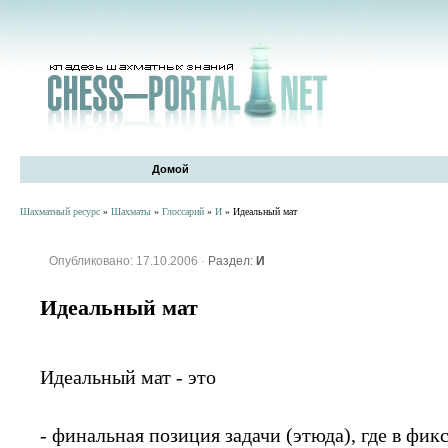
Домой
Шахматный ресурс
»
Шахматы
»
Глоссарий
»
И
» Идеальный мат
Опубликовано: 17.10.2006
·
Раздел:
И
Идеальный мат
Идеальный мат - это
- финальная позиция задачи (этюда), где в фик