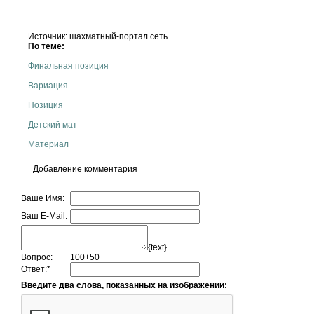
Источник: шахматный-портал.сеть
По теме:
Финальная позиция
Вариация
Позиция
Детский мат
Материал
Добавление комментария
Ваше Имя:
Ваш E-Mail:
{text}
Вопрос:
100+50
Ответ:
*
Введите два слова, показанных на изображении: