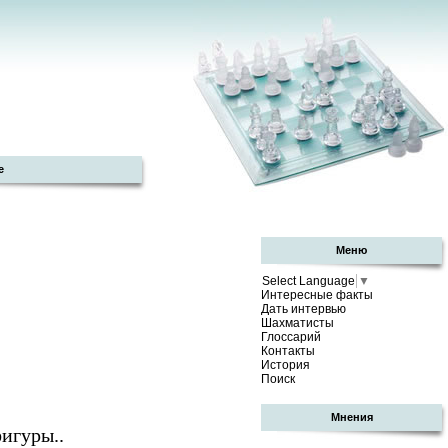
е
Меню
Select Language
▼
Интересные факты
Дать интервью
Шахматисты
Глоссарий
Контакты
История
Поиск
Мнения
фигуры..