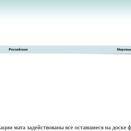
Российские
Мировы
сации мата задействованы все оставшиеся на доске 