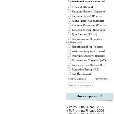
Сильнейший игрок планеты?
Гукеш Д (Индия)
Карлсен Магнус (Норвегия)
Карякин Сергей (Россия)
Аниш Гири (Нидерланды)
Крамник
Владимир (Россия)
Топалов Веселин (Болгария)
Дин Лижэнь (Китай)
Абдусатторов Нодирбек
(Узбекистан)
Непомнящий Ян (Россия)
Фабиано Каруана (Италия)
Эригаиси Арджун (Индия)
Мамедьяров Шахрияр (AZ)
Вашье-Лаграв Максим (FR)
Раджабов Тимур (AZ)
Вэй Йи (Китай)
Что интересного?
»
Рейтинг на Январь 2005
»
Рейтинг на Январь 2006