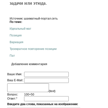
задачи или этюда.
Источник: шахматный-портал.сеть
По теме:
Идеальный мат
Позиция
Вариация
Троекратное повторение позиции
Пат
Добавление комментария
Ваше Имя:
Ваш E-Mail:
{text}
Вопрос:
100+50
Ответ:
*
Введите два слова, показанных на изображении: