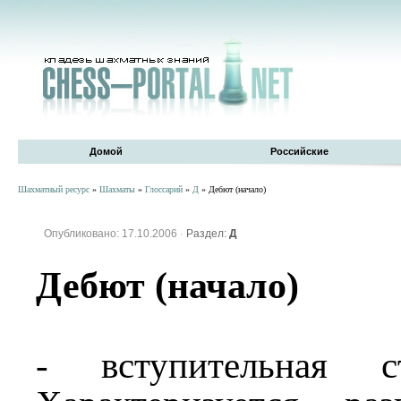
Домой
Российские
Шахматный ресурс
»
Шахматы
»
Глоссарий
»
Д
» Дебют (начало)
Опубликовано: 17.10.2006
·
Раздел:
Д
Дебют (начало)
- вступительная с