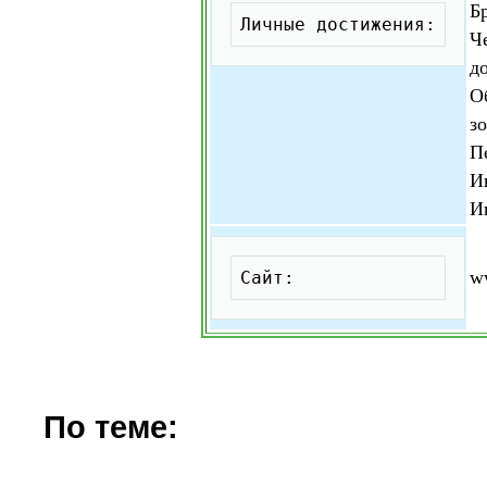
Б
Личные достижения:
Ч
до
О
з
П
И
И
Скопировать
w
Сайт:
По теме: