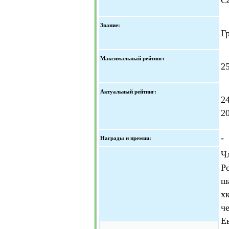
Звание:
Г
Максимальный рейтинг:
2
Актуальный рейтинг:
2
2
-
Награды и премии:
Ч
Р
ш
х
ч
Е
Скопировать