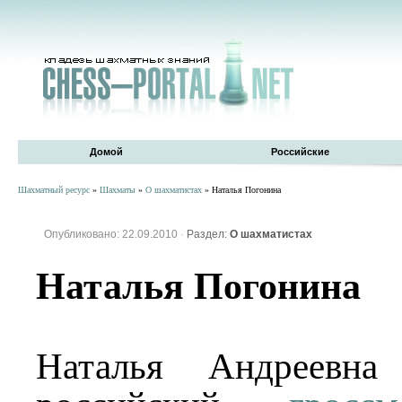
Домой
Российские
Шахматный ресурс
»
Шахматы
»
О шахматистах
» Наталья Погонина
Опубликовано: 22.09.2010
·
Раздел:
О шахматистах
Наталья Погонина
Наталья Андреевн