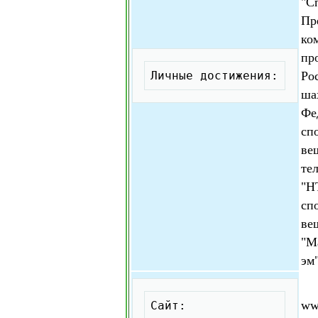
"С
Пр
ко
Скопировать
пр
Ро
Личные достижения:
ша
Фе
сп
ве
те
"Н
сп
ве
"М
эм
Скопировать
ww
Сайт: