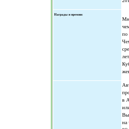
20
Награды и премии:
Мн
че
по
Че
ср
ле
Ку
же
Ав
пр
в 
ил
Вы
на