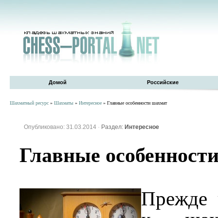
Домой
Российские
Шахматный ресурс
»
Шахматы
»
Интересное
» Главные особенности шахмат
Опубликовано: 31.03.2014
·
Раздел:
Интересное
Главные особенност
Прежде 