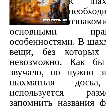
к шахм
необход
ознако
основными пр
особенностями. В шахм
вещи, без которых
невозможно. Как бы
звучало, но нужно з
шахматная доск
используется раз
запомнить названия 