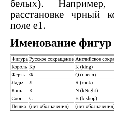
белых). Например,
расстановке чрный к
поле e1.
Именование фигур
Фигура
Русское сокращение
Английское сокр
Король
Кр
K (king)
Ферзь
Ф
Q (queen)
Ладья
Л
R (rook)
Конь
К
N (kNight)
Слон
С
B (bishop)
Пешка
(нет обозначения)
(нет обозначения