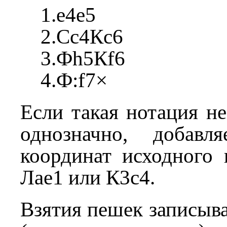
1.e4e5
2.Сc4Кc6
3.Фh5Кf6
4.Ф:f7×
Если такая нотация не
однозначно, добавл
координат исходного 
Лae1 или К3c4.
Взятия пешек записыва