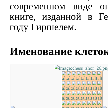
современном виде о
книге, изданной в Г
году Гиршелем.
Именование клето