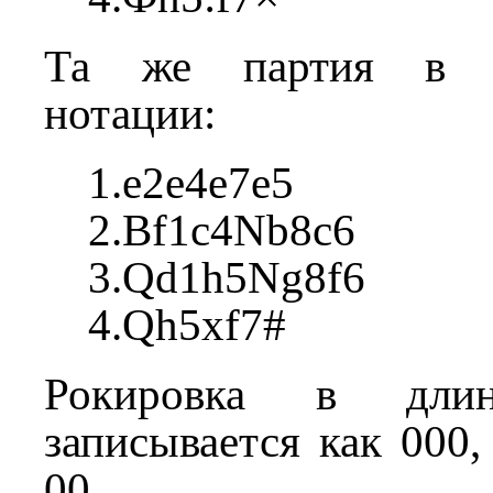
Та же партия в м
нотации:
1.e2e4e7e5
2.Bf1c4Nb8c6
3.Qd1h5Ng8f6
4.Qh5xf7#
Рокировка в дли
записывается как 000,
00.