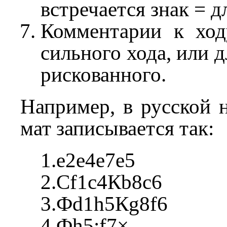
встречается знак = д
Комментарии к ходу
сильного хода, или д
рискованного.
Например, в русской 
мат записывается так:
1.e2e4e7e5
2.Сf1c4Кb8c6
3.Фd1h5Кg8f6
4.Фh5:f7×