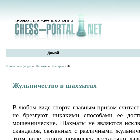
Домой
Шахматный ресурс
»
Шахматы
»
Глоссарий
» Ж
Жульничество в шахматах
В любом виде спорта главным призом считаетс
не брезгуют никакими способами ее дост
мошеннические. Шахматы не являются исклю
скандалов, связанных с различными жульнич
этом виде спорта появилась достаточно дав