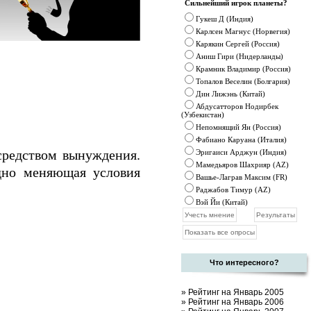
Сильнейший игрок планеты?
Гукеш Д (Индия)
Карлсен Магнус (Норвегия)
Карякин Сергей (Россия)
Аниш Гири (Нидерланды)
Крамник
Владимир (Россия)
Топалов Веселин (Болгария)
Дин Лижэнь (Китай)
Абдусатторов Нодирбек
(Узбекистан)
Непомнящий Ян (Россия)
Фабиано Каруана (Италия)
средством вынуждения.
Эригаиси Арджун (Индия)
Мамедьяров Шахрияр (AZ)
дно меняющая условия
Вашье-Лаграв Максим (FR)
Раджабов Тимур (AZ)
Вэй Йи (Китай)
Что интересного?
»
Рейтинг на Январь 2005
»
Рейтинг на Январь 2006