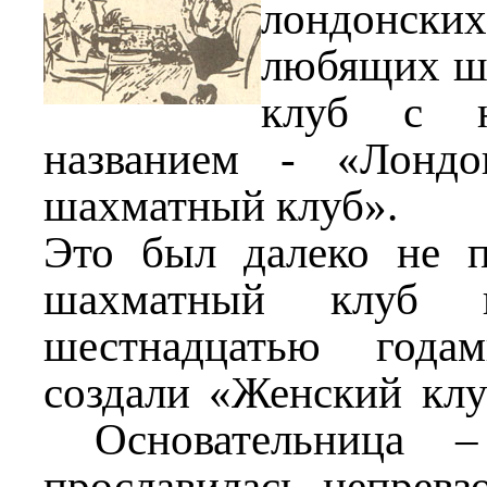
лондонс
любящих ша
клуб с н
названием - «Лондо
шахматный клуб».
Это был далеко не 
шахматный клуб
шестнадцатью года
создали «Женский клу
Основательница –
прославилась непревз