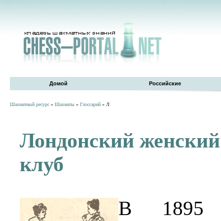
Домой
Российские
Шахматный ресурс
»
Шахматы
»
Глоссарий
» Л
Лондонский женски
клуб
В 1895 