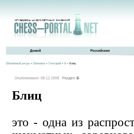
Домой
Российские
Шахматный ресурс
»
Шахматы
»
Глоссарий
»
Б
» Блиц
Опубликовано: 08.12.2008
·
Раздел:
Б
Блиц
это - одна из распро