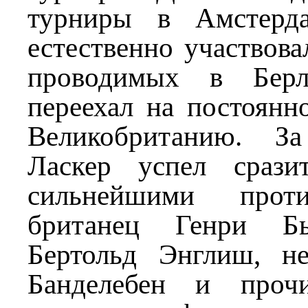
турниры в Амстерд
естественно участвова
проводимых в Берл
переехал на постоянн
Великобританию. З
Ласкер успел срази
сильнейшими проти
британец Генри Бь
Бертольд Энглиш, н
Банделебен и проч