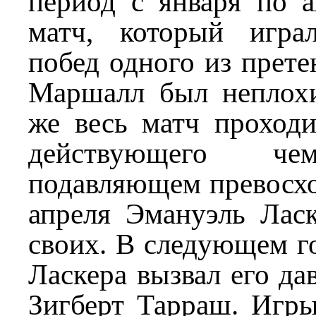
период с января по а
матч, который игра
побед одного из прете
Маршалл был неплохи
же весь матч проходи
действующего че
подавляющем превосхо
апреля Эмануэль Ласк
своих. В следующем г
Ласкера вызвал его да
Зигберт Тарраш. Игры