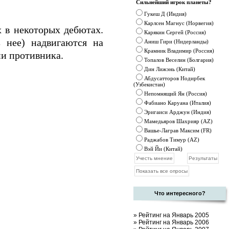
Сильнейший игрок планеты?
Гукеш Д (Индия)
Карлсен Магнус (Норвегия)
 в некоторых дебютах.
Карякин Сергей (Россия)
 нее) надвигаются на
Аниш Гири (Нидерланды)
Крамник
Владимир (Россия)
ии противника.
Топалов Веселин (Болгария)
Дин Лижэнь (Китай)
Абдусатторов Нодирбек
(Узбекистан)
Непомнящий Ян (Россия)
Фабиано Каруана (Италия)
Эригаиси Арджун (Индия)
Мамедьяров Шахрияр (AZ)
Вашье-Лаграв Максим (FR)
Раджабов Тимур (AZ)
Вэй Йи (Китай)
Что интересного?
»
Рейтинг на Январь 2005
»
Рейтинг на Январь 2006