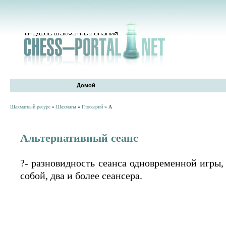
Домой
Шахматный ресурс
»
Шахматы
»
Глоссарий
» А
Альтернативный сеанс
?- разновидность сеанса одновременной игры,
собой, два и более сеансера.