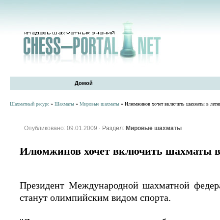
Домой
Шахматный ресурс
»
Шахматы
»
Мировые шахматы
» Илюмжинов хочет включить шахматы в летн
Опубликовано: 09.01.2009
·
Раздел:
Мировые шахматы
Илюмжинов хочет включить шахматы в
Президент Международной шахматной федер
станут олимпийским видом спорта.