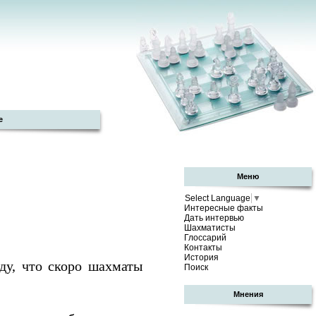
е
Меню
Select Language
▼
Интересные факты
Дать интервью
Шахматисты
Глоссарий
Контакты
История
у, что скоро шахматы
Поиск
Мнения