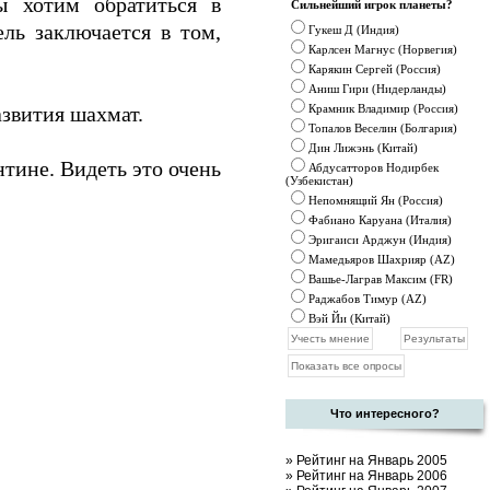
 хотим обратиться в
Сильнейший игрок планеты?
ль заключается в том,
Гукеш Д (Индия)
Карлсен Магнус (Норвегия)
Карякин Сергей (Россия)
Аниш Гири (Нидерланды)
звития шахмат.
Крамник
Владимир (Россия)
Топалов Веселин (Болгария)
Дин Лижэнь (Китай)
тине. Видеть это очень
Абдусатторов Нодирбек
(Узбекистан)
Непомнящий Ян (Россия)
Фабиано Каруана (Италия)
Эригаиси Арджун (Индия)
Мамедьяров Шахрияр (AZ)
Вашье-Лаграв Максим (FR)
Раджабов Тимур (AZ)
Вэй Йи (Китай)
Что интересного?
»
Рейтинг на Январь 2005
»
Рейтинг на Январь 2006