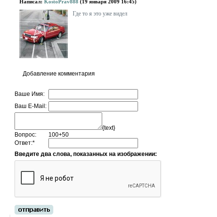
Написал:
KostoPrav888
(19 января 2009 16:45)
Где то я это уже видел
Добавление комментария
Ваше Имя:
Ваш E-Mail:
{text}
Вопрос:
100+50
Ответ:
*
Введите два слова, показанных на изображении: