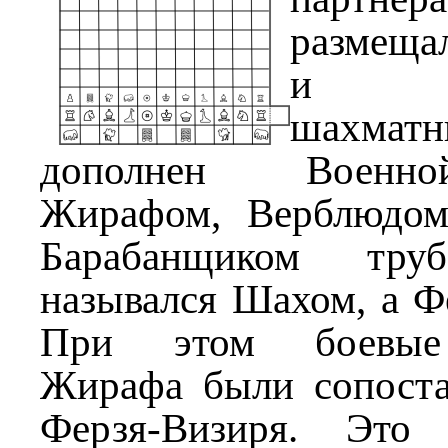
размеща
и кл
шахмат
дополнен Военн
Жирафом, Верблюдом
Барабанщиком труб
назывался Шахом, а Ф
При этом боевые
Жирафа были сопост
Ферзя-Визиря. Это