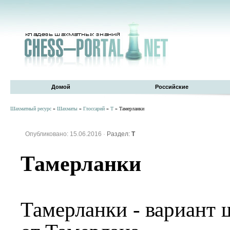
Домой
Российские
Шахматный ресурс
»
Шахматы
»
Глоссарий
»
Т
» Тамерланки
Опубликовано: 15.06.2016
·
Раздел:
Т
Тамерланки
Тамерланки - вариант 