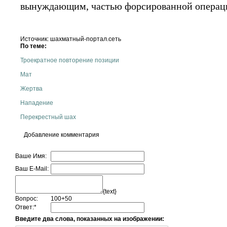
вынуждающим, частью форсированной операц
Источник: шахматный-портал.сеть
По теме:
Троекратное повторение позиции
Мат
Жертва
Нападение
Перекрестный шах
Добавление комментария
Ваше Имя:
Ваш E-Mail:
{text}
Вопрос:
100+50
Ответ:
*
Введите два слова, показанных на изображении: