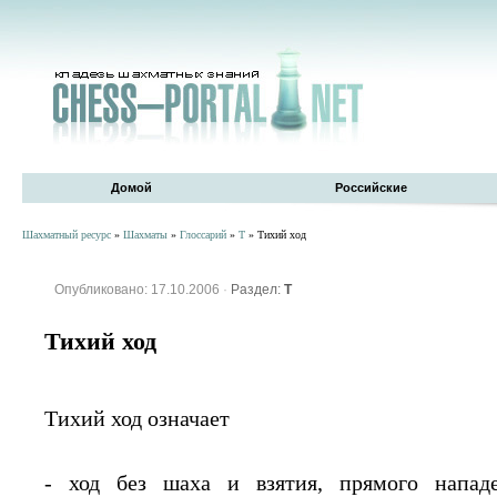
Домой
Российские
Шахматный ресурс
»
Шахматы
»
Глоссарий
»
Т
» Тихий ход
Опубликовано: 17.10.2006
·
Раздел:
Т
Тихий ход
Тихий ход означает
- ход без шаха и взятия, прямого напа