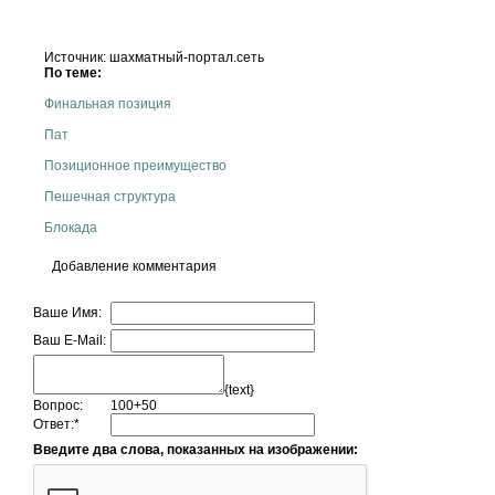
Источник: шахматный-портал.сеть
По теме:
Финальная позиция
Пат
Позиционное преимущество
Пешечная структура
Блокада
Добавление комментария
Ваше Имя:
Ваш E-Mail:
{text}
Вопрос:
100+50
Ответ:
*
Введите два слова, показанных на изображении: