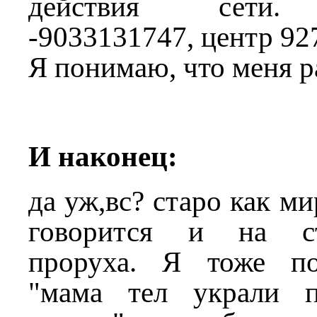
действия сети. 
-9033131747, центр 92
Я понимаю, что меня р
И наконец:
да уж,вс? старо как ми
говорится и на ст
проруха. Я тоже по
"мама тел украли п